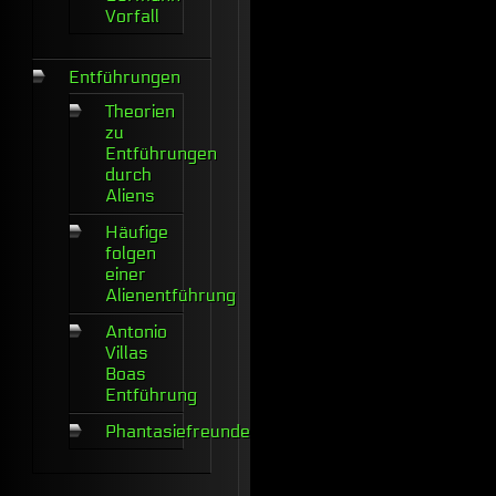
Vorfall
Entführungen
Theorien
zu
Entführungen
durch
Aliens
Häufige
folgen
einer
Alienentführung
Antonio
Villas
Boas
Entführung
Phantasiefreunde