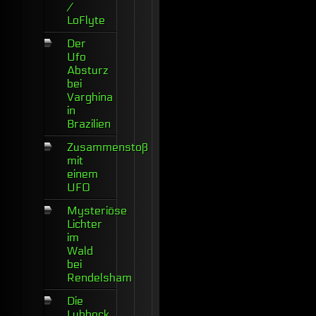
/
LoFlyte
Der
Ufo
Absturz
bei
Varghina
in
Brazilien
Zusammenstoß
mit
einem
UFO
Mysteriöse
Lichter
im
Wald
bei
Rendelsham
Die
Lubbock