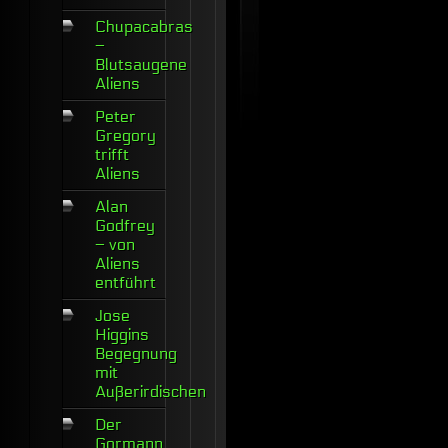
Chupacabras
–
Blutsaugene
Aliens
Peter
Gregory
trifft
Aliens
Alan
Godfrey
– von
Aliens
entführt
Jose
Higgins
Begegnung
mit
Außerirdischen
Der
Gormann