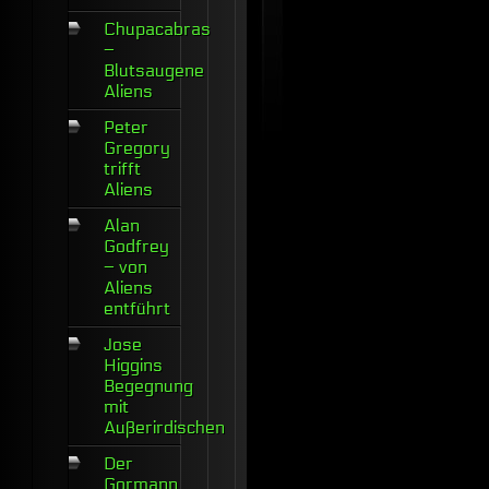
Chupacabras
–
Blutsaugene
Aliens
Peter
Gregory
trifft
Aliens
Alan
Godfrey
– von
Aliens
entführt
Jose
Higgins
Begegnung
mit
Außerirdischen
Der
Gormann