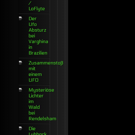
/
LoFlyte
Der
Ufo
Absturz
bei
Varghina
in
Brazilien
Zusammenstoß
mit
einem
UFO
Mysteriöse
Lichter
im
Wald
bei
Rendelsham
Die
Lubbock