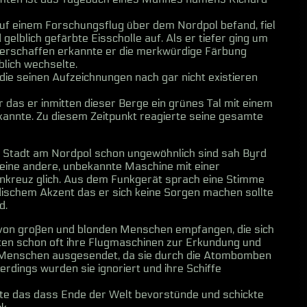
auf einem Forschungsflug über dem Nordpol befand, fiel
elblich gefärbte Eisscholle auf. Als er tiefer ging um
 verschaffen erkannte er die merkwürdige Färbung
blich wechselte.
die seinen Aufzeichnungen nach gar nicht existieren
das er inmitten dieser Berge ein grünes Tal mit einem
rkannte. Zu diesem Zeitpunkt reagierte seine gesamte
e Stadt am Nordpol schon ungewöhnlich sind sah Byrd
eine andere, unbekannte Maschine mit einer
nkreuz glich. Aus dem Funkgerät sprach eine Stimme
ischem Akzent das er sich keine Sorgen machen sollte
d.
on großen und blonden Menschen empfangen, die sich
tten schon oft ihre Flugmaschinen zur Erkundung und
 Menschen ausgesendet, da sie durch die Atombomben
erdings wurden sie ignoriert und ihre Schiffe
te das dass Ende der Welt bevorstünde und schickte