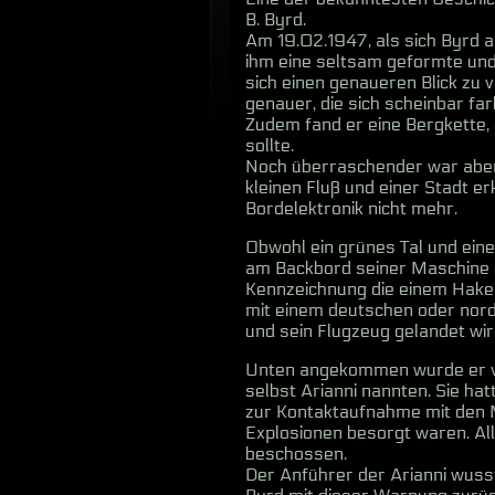
B. Byrd.
Am 19.02.1947, als sich Byrd 
ihm eine seltsam geformte und g
sich einen genaueren Blick zu
genauer, die sich scheinbar far
Zudem fand er eine Bergkette, 
sollte.
Noch überraschender war aber 
kleinen Fluß und einer Stadt e
Bordelektronik nicht mehr.
Obwohl ein grünes Tal und ein
am Backbord seiner Maschine 
Kennzeichnung die einem Hake
mit einem deutschen oder nord
und sein Flugzeug gelandet wir
Unten angekommen wurde er v
selbst Arianni nannten. Sie ha
zur Kontaktaufnahme mit den
Explosionen besorgt waren. All
beschossen.
Der Anführer der Arianni wuss