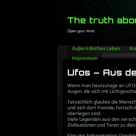
The truth abo
Open your mind.
Außerirdisches Leben
Are
Impressum
Ufos – Aus d
Wenn man heutzutage an UFOs 
Augen, die sich mit Lichtgeschw
Tatsächlich glaubte die Mensch
und sich dort fremde, fortschri
überlegen sind.
Viele Legenden aus den versch
Zivilisationen und Toren zu die
Eine der bekanntesten Geschi