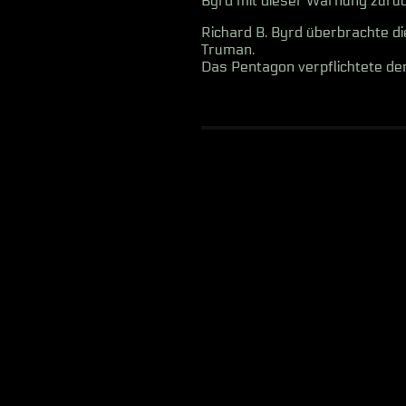
Byrd mit dieser Warnung zurüc
Richard B. Byrd überbrachte 
Truman.
Das Pentagon verpflichtete den