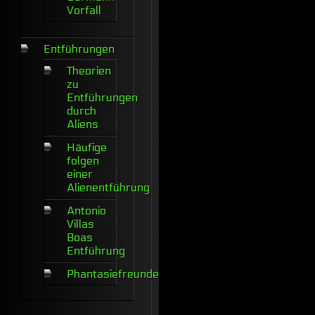
Vorfall
Entführungen
Theorien
zu
Entführungen
durch
Aliens
Häufige
folgen
einer
Alienentführung
Antonio
Villas
Boas
Entführung
Phantasiefreunde