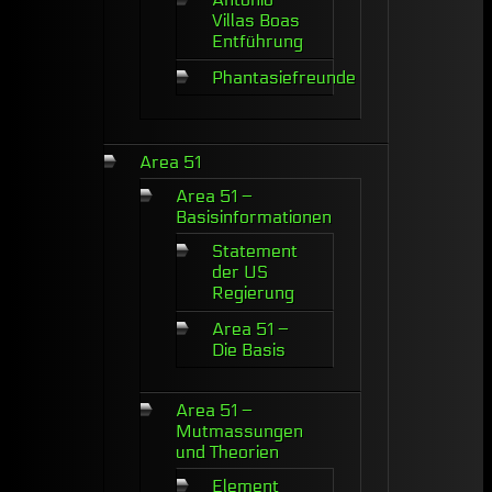
Villas Boas
Entführung
Phantasiefreunde
Area 51
Area 51 –
Basisinformationen
Statement
der US
Regierung
Area 51 –
Die Basis
Area 51 –
Mutmassungen
und Theorien
Element